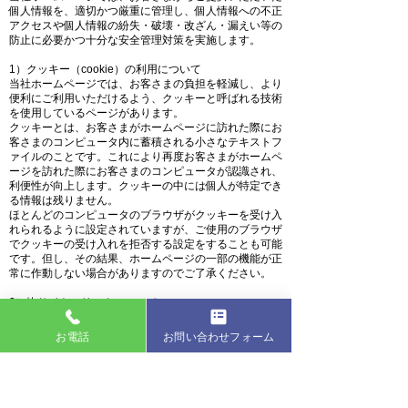
個人情報を、適切かつ厳重に管理し、個人情報への不正
アクセスや個人情報の紛失・破壊・改ざん・漏えい等の
防止に必要かつ十分な安全管理対策を実施します。
1）クッキー（cookie）の利用について
当社ホームページでは、お客さまの負担を軽減し、より
便利にご利用いただけるよう、クッキーと呼ばれる技術
を使用しているページがあります。
クッキーとは、お客さまがホームページに訪れた際にお
客さまのコンピュータ内に蓄積される小さなテキストフ
ァイルのことです。これにより再度お客さまがホームペ
ージを訪れた際にお客さまのコンピュータが認識され、
利便性が向上します。クッキーの中には個人が特定でき
る情報は残りません。
ほとんどのコンピュータのブラウザがクッキーを受け入
れられるように設定されていますが、ご使用のブラウザ
でクッキーの受け入れを拒否する設定をすることも可能
です。但し、その結果、ホームページの一部の機能が正
常に作動しない場合がありますのでご了承ください。
2）他サイトのリンクについて
当社ホームページには、お客さまに対し、有用な情報・
サービスをご提供するため他の会社の運営するホームペ
お電話
お問い合わせフォーム
ージへのリンクがあります。リンク先のホームページに
おける個人情報について、当社は一切責任を負うことが
できませんので、あらかじめご了承ください。
3）個人情報の保管場所について