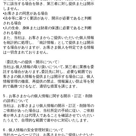
下に該当する場合を除き、第三者に対し提供または開示
しません。
•お客さまの同意がある場合
•法令等に基づく要請があり、開示が必要であると判断
される場合
•人の生命、身体または財産の保護に必要であると判断
される場合
また、当社は、お客さまからご提供いただいた個人情報
を統計的に処理し、「統計情報」として提供または開示
する場合がありますが、お客さま個人を特定できる情報
は一切含まれておりません。
〈委託先への提供・開示について〉
当社は､個人情報の取り扱いについて､第三者に業務を委
託する場合があります｡委託先に対し、必要な範囲でお
客さまの個人情報を提供または開示する場合には、個人
情報管理の徹底、再提供の禁止、情報漏えい防止等を契
約で義務づけるなど、適切な措置を講じます。
5．お客さまからの個人情報に関する開示・訂正・削除
の請求について
当社は、お客さまより個人情報の開示・訂正・削除等の
ご依頼があった場合は、当社所定の手続に従い、ご依頼
者が本人または代理人であることを確認させていただい
たうえで、合理的な範囲で速やかに対応いたします。
6．個人情報の安全管理対策について
当社ホームページでは、お客さまからご提供いただいた